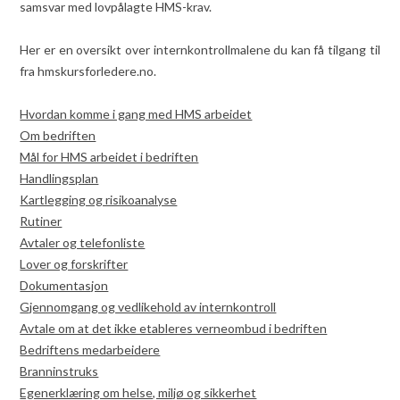
samsvar med lovpålagte HMS-krav.
Her er en oversikt over internkontrollmalene du kan få tilgang til
fra hmskursforledere.no.
Hvordan komme i gang med HMS arbeidet
Om bedriften
Mål for HMS arbeidet i bedriften
Handlingsplan
Kartlegging og risikoanalyse
Rutiner
Avtaler og telefonliste
Lover og forskrifter
Dokumentasjon
Gjennomgang og vedlikehold av internkontroll
Avtale om at det ikke etableres verneombud i bedriften
Bedriftens medarbeidere
Branninstruks
Egenerklæring om helse, miljø og sikkerhet