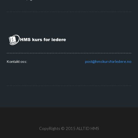
Kontakt oss:
post@hmskursforledere.no
CopyRights © 2015 ALLTID HMS