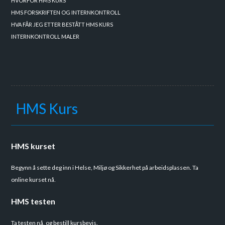
HVORFOR HMS KURS
HMS FORSKRIFTEN OG INTERNKONTROLL
HVA FÅR JEG ETTER BESTÅTT HMS KURS
INTERNKONTROLL MALER
HMS Kurs
HMS kurset
Begynn å sette deg inn i Helse, Miljø og Sikkerhet på arbeidsplassen. Ta
online kurset nå.
HMS testen
Ta testen nå, og bestill kursbevis.